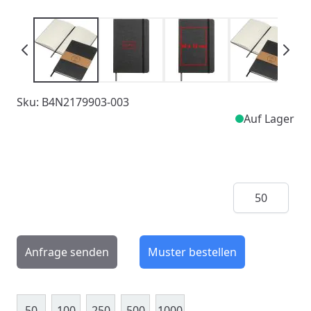
Sku: B4N2179903-003
Auf Lager
Menge
Anfrage senden
Muster bestellen
50
100
250
500
1000