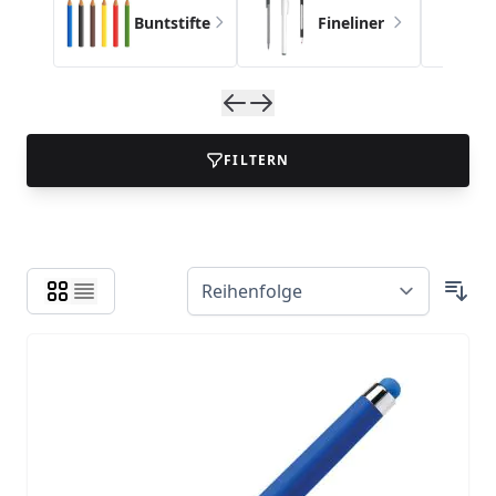
fte
Buntstifte
Fineliner
FILTERN