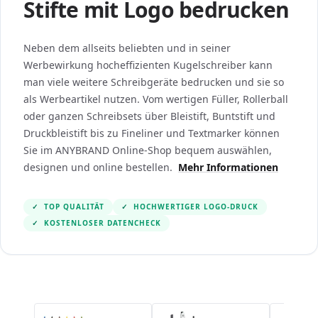
Stifte mit Logo bedrucken
Neben dem allseits beliebten und in seiner
Werbewirkung hocheffizienten Kugelschreiber kann
man viele weitere Schreibgeräte bedrucken und sie so
als Werbeartikel nutzen. Vom wertigen Füller, Rollerball
oder ganzen Schreibsets über Bleistift, Buntstift und
Druckbleistift bis zu Fineliner und Textmarker können
Sie im ANYBRAND Online-Shop bequem auswählen,
designen und online bestellen.
Mehr Informationen
✓
TOP QUALITÄT
✓
HOCHWERTIGER LOGO-DRUCK
✓
KOSTENLOSER DATENCHECK
Navigating through the elements of the carousel is po
Press to skip the carousel