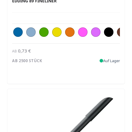
EDDING 89 FINELINER
0,73 €
AB
AB 2500 STÜCK
Auf Lager