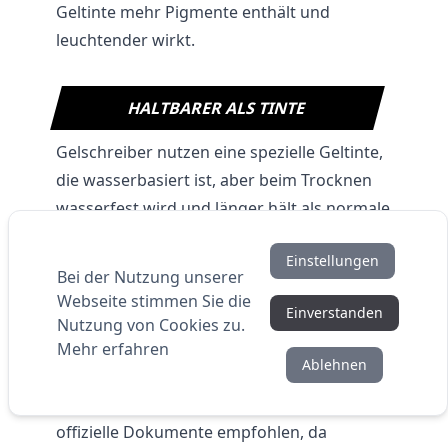
Geltinte mehr Pigmente enthält und
leuchtender wirkt.
HALTBARER ALS TINTE
Gelschreiber nutzen eine spezielle Geltinte,
die wasserbasiert ist, aber beim Trocknen
wasserfest wird und länger hält als normale
Füllertinte.
Einstellungen
Bei der Nutzung unserer
Webseite stimmen Sie die
FÄLSCHUNGSSCHUTZ
Einverstanden
Nutzung von Cookies zu.
Wegen ihrer klaren Linien und
Mehr erfahren
Ablehnen
leuchtenden Farben werden
Gelschreiber in manchen Ländern für
offizielle Dokumente empfohlen, da