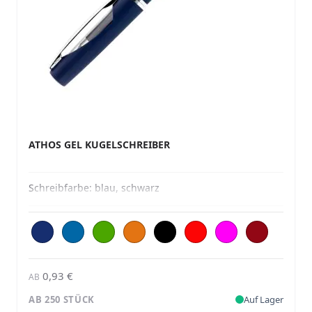
ATHOS GEL KUGELSCHREIBER
Schreibfarbe:
blau, schwarz
0,93 €
AB
AB 250 STÜCK
Auf Lager