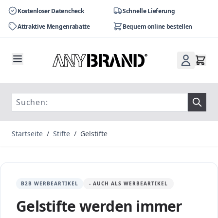
Kostenloser Datencheck
Schnelle Lieferung
Attraktive Mengenrabatte
Bequem online bestellen
Zum Inhalt springen
Startseite
/
Stifte
/
Gelstifte
B2B WERBEARTIKEL
- AUCH ALS WERBEARTIKEL
Gelstifte werden immer