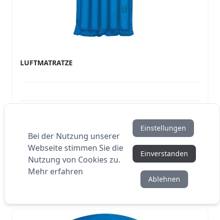
LUFTMATRATZE
Einstellungen
Bei der Nutzung unserer
6,47 €
AB
Webseite stimmen Sie die
Einverstanden
Nutzung von Cookies zu.
AB 25 STÜCK
Auf Lager
Mehr erfahren
Ablehnen