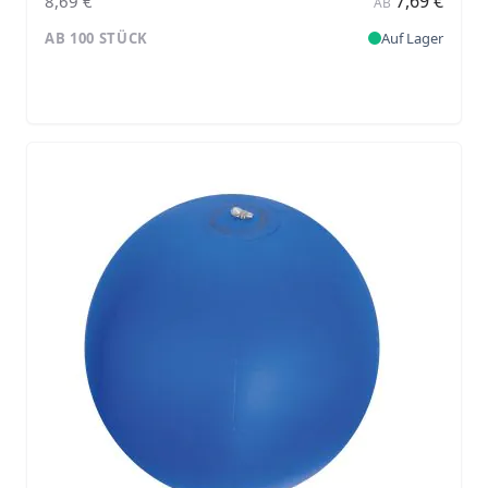
7,69 €
8,69 €
AB
AB 100 STÜCK
Auf Lager