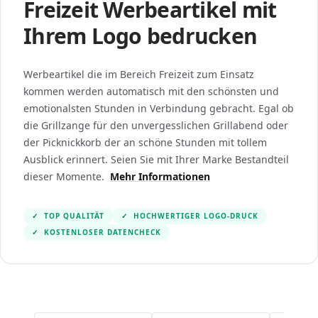
Freizeit Werbeartikel mit
Ihrem Logo bedrucken
Werbeartikel die im Bereich Freizeit zum Einsatz
kommen werden automatisch mit den schönsten und
emotionalsten Stunden in Verbindung gebracht. Egal ob
die Grillzange für den unvergesslichen Grillabend oder
der Picknickkorb der an schöne Stunden mit tollem
Ausblick erinnert. Seien Sie mit Ihrer Marke Bestandteil
dieser Momente.
Mehr Informationen
✓
TOP QUALITÄT
✓
HOCHWERTIGER LOGO-DRUCK
✓
KOSTENLOSER DATENCHECK
Navigating through the elements of the carousel is po
Press to skip the carousel