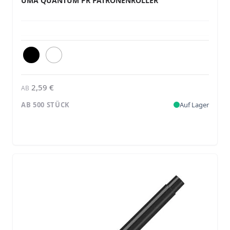
UMA QUANTUM PR PATRONENROLLER
2,59 €
AB
AB 500 STÜCK
Auf Lager