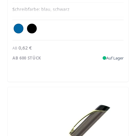
Schreibfarbe:
blau, schwarz
0,62 €
AB
AB 600 STÜCK
Auf Lager