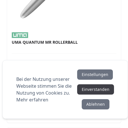
UMA QUANTUM MR ROLLERBALL
Einstellungen
Bei der Nutzung unserer
Webseite stimmen Sie die
Einverstanden
2,04 €
AB
Nutzung von Cookies zu.
Mehr erfahren
AB 500 STÜCK
Auf Lager
Ablehnen