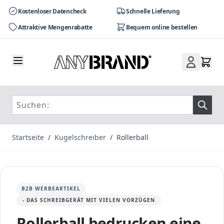
Kostenloser Datencheck
Schnelle Lieferung
Attraktive Mengenrabatte
Bequem online bestellen
Zum Inhalt springen
Startseite
/
Kugelschreiber
/
Rollerball
B2B WERBEARTIKEL
- DAS SCHREIBGERÄT MIT VIELEN VORZÜGEN
Rollerball bedrucken eine