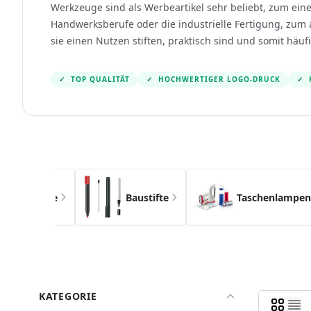
Werkzeuge sind als Werbeartikel sehr beliebt, zum eine
Handwerksberufe oder die industrielle Fertigung, zum 
sie einen Nutzen stiften, praktisch sind und somit häu
✓
TOP QUALITÄT
✓
HOCHWERTIGER LOGO-DRUCK
✓
Navigating through the elements of the carousel i
Press to skip the carousel
eistifte
Baustifte
Taschenlampen
KATEGORIE