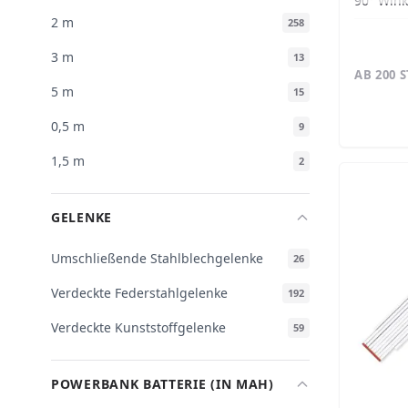
90° Wink
2 m
258
3 m
13
AB 200 
5 m
15
0,5 m
9
1,5 m
2
GELENKE
Umschließende Stahlblechgelenke
26
Verdeckte Federstahlgelenke
192
Verdeckte Kunststoffgelenke
59
POWERBANK BATTERIE (IN MAH)