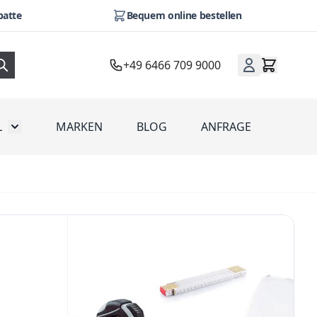
batte
Bequem online bestellen
+49 6466 709 9000
L
MARKEN
BLOG
ANFRAGE
omotion
Toggle submenu for Werbeartikel