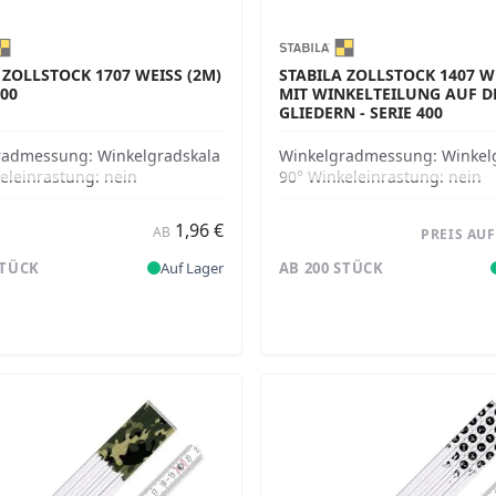
 ZOLLSTOCK 1707 WEISS (2M) -
STABILA ZOLLSTOCK 1407 WEI
00
IT WINKELTEILUNG AUF DEN
LIEDERN - SERIE 400
radmessung:
Winkelgradskala
Winkelgradmessung:
Winkel
eleinrastung:
nein
90° Winkeleinrastung:
nein
1,96 €
AB
PREIS AU
STÜCK
Auf Lager
AB 200 STÜCK