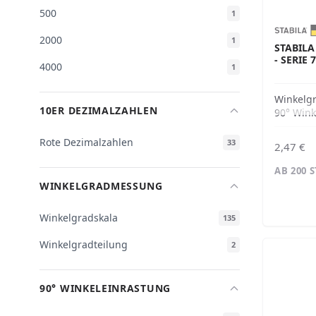
500
1
2000
1
STABILA
SERIE 7
4000
1
Winkelg
10ER DEZIMALZAHLEN
90° Wink
Rote Dezimalzahlen
33
2,47 €
AB 200 
WINKELGRADMESSUNG
Winkelgradskala
135
Winkelgradteilung
2
90° WINKELEINRASTUNG