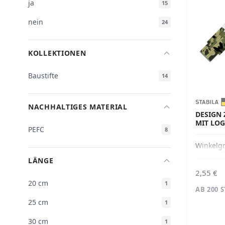
ja
15
nein
24
KOLLEKTIONEN
Baustifte
14
NACHHALTIGES MATERIAL
DESIGN
MIT LO
PEFC
8
Winkelg
LÄNGE
2,55 €
20 cm
1
AB 200 
25 cm
1
30 cm
1