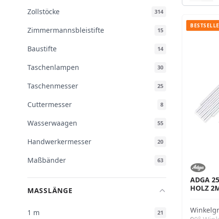
Zollstöcke
314
BESTSELL
Zimmermannsbleistifte
15
Baustifte
14
Taschenlampen
30
Taschenmesser
25
Cuttermesser
8
Wasserwaagen
55
Handwerkermesser
20
Maßbänder
63
ADGA 25
HOLZ 2
MASSLÄNGE
Winkelg
1 m
21