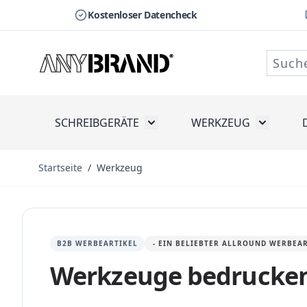
Kostenloser Datencheck
Zum Inhalt springen
SCHREIBGERÄTE
WERKZEUG
Toggle submenu for Schreibge
Toggle s
Startseite
/
Werkzeug
B2B WERBEARTIKEL
- EIN BELIEBTER ALLROUND WERBEA
Werkzeuge bedrucke