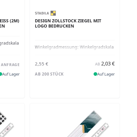
SS (2M) M
DESIGN ZOLLSTOCK ZIEGEL MIT
 G
LOGO BEDRUCKEN
gradskala
Winkelgradmessung:
Winkelgradskala
2,03 €
2,55 €
AB
F ANFRAGE
Auf Lager
AB 200 STÜCK
Auf Lager