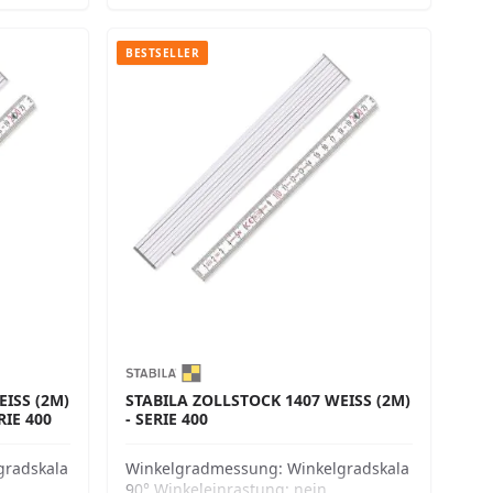
BESTSELLER
SS (2M) M
STABILA ZOLLSTOCK 1407 WEISS (2M) -
IE 400
SERIE 400
gradskala
Winkelgradmessung:
Winkelgradskala
90° Winkeleinrastung:
nein