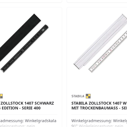
 ZOLLSTOCK 1407 SCHWARZ
STABILA ZOLLSTOCK 1407 WEI
4 EDITION - SERIE 400
IT TROCKENBAUMASS - SER
radmessung:
Winkelgradskala
Winkelgradmessung:
Winkel
eleinrastung:
nein
90° Winkeleinrastung:
nein