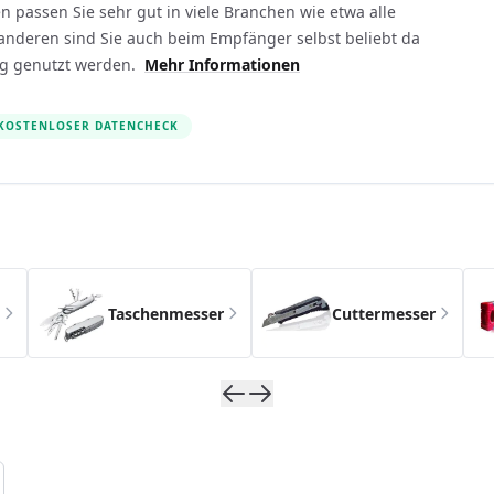
n passen Sie sehr gut in viele Branchen wie etwa alle
anderen sind Sie auch beim Empfänger selbst beliebt da
fig genutzt werden.
Mehr Informationen
KOSTENLOSER DATENCHECK
s possible using the tab key. You can skip the carousel usin
Taschenmesser
Cuttermesser