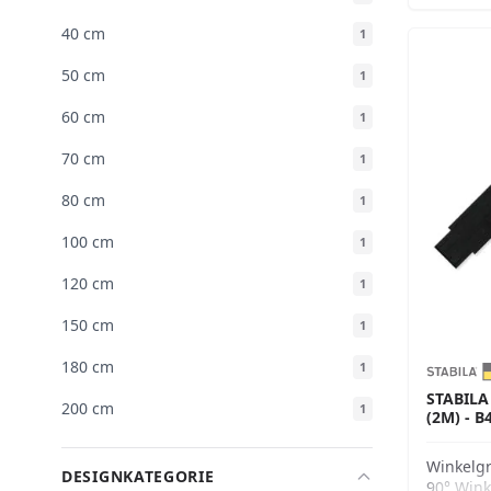
40 cm
1
50 cm
1
60 cm
1
70 cm
1
80 cm
1
100 cm
1
120 cm
1
150 cm
1
180 cm
1
STABILA
200 cm
1
(2M) - B
Winkelg
DESIGNKATEGORIE
90° Wink