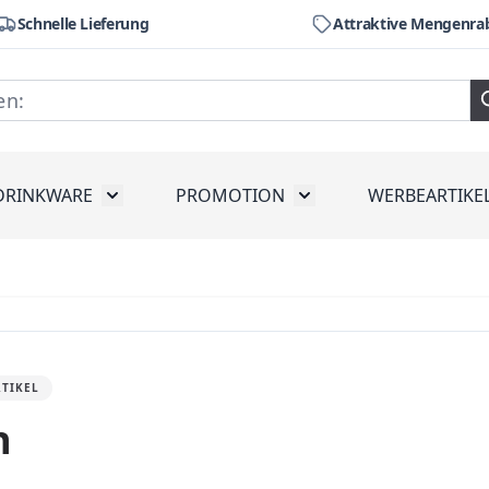
Schnelle Lieferung
Attraktive Mengenra
DRINKWARE
PROMOTION
WERBEARTIKE
räte
ubmenu for Werkzeug
Toggle submenu for Drinkware
Toggle submenu for Pr
RTIKEL
n