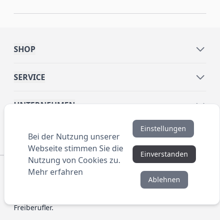
SHOP
SERVICE
UNTERNEHMEN
Einstellungen
INFORMATIONEN
Bei der Nutzung unserer
Webseite stimmen Sie die
Einverstanden
Nutzung von Cookies zu.
© 2016 ANYBRAND.de. All Rights Reserved. Alle
Mehr erfahren
Preisangaben sind Nettopreise zzgl. MwSt. und Versand.
Ablehnen
Kein Privatverkauf. Unser Angebot richtet sich
ausschließlich an Unternehmen, Gewerbetreibende und
Freiberufler.