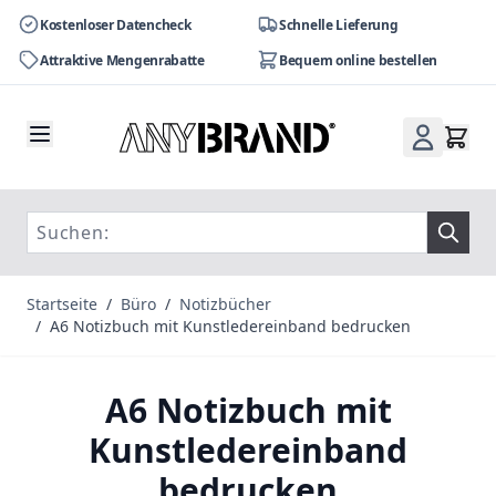
Kostenloser Datencheck
Schnelle Lieferung
Attraktive Mengenrabatte
Bequem online bestellen
Zum Inhalt springen
Startseite
/
Büro
/
Notizbücher
/
A6 Notizbuch mit Kunstledereinband bedrucken
A6 Notizbuch mit
Kunstledereinband
bedrucken