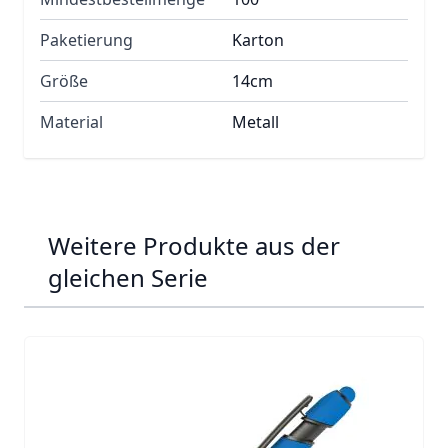
Paketierung
Karton
Größe
14cm
Material
Metall
Weitere Produkte aus der
gleichen Serie
Navigating through the elements of the carousel is possib
Press to skip carousel
Press to go to carousel navigation