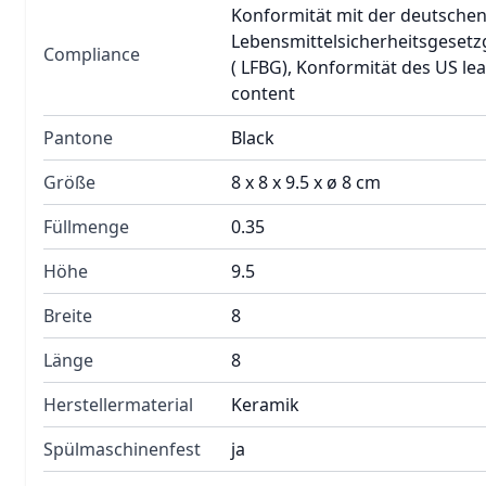
Konformität mit der deutsche
Lebensmittelsicherheitsgeset
Compliance
( LFBG), Konformität des US le
content
Pantone
Black
Größe
8 x 8 x 9.5 x ø 8 cm
Füllmenge
0.35
Höhe
9.5
Breite
8
Länge
8
Herstellermaterial
Keramik
Spülmaschinenfest
ja