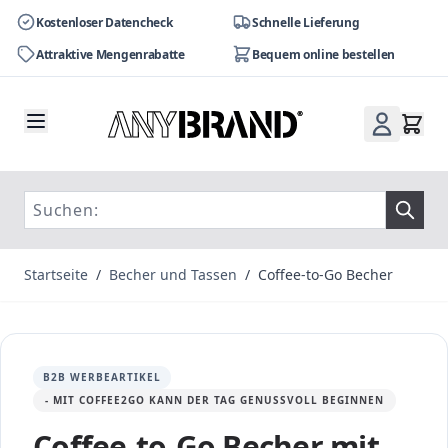
Kostenloser Datencheck
Schnelle Lieferung
Attraktive Mengenrabatte
Bequem online bestellen
Zum Inhalt springen
Startseite
/
Becher und Tassen
/
Coffee-to-Go Becher
B2B WERBEARTIKEL
- MIT COFFEE2GO KANN DER TAG GENUSSVOLL BEGINNEN
Coffee-to-Go Becher mit