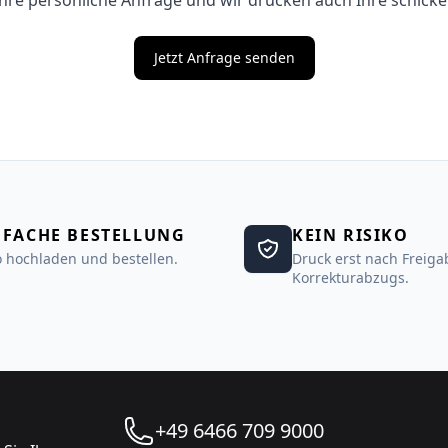
hre persönliche Anfrage und wir drucken auch Ihre schicke
Jetzt Anfrage senden
NFACHE BESTELLUNG
KEIN RISIKO
 hochladen und bestellen.
Druck erst nach Freiga
Korrekturabzugs.
+49 6466 709 9000