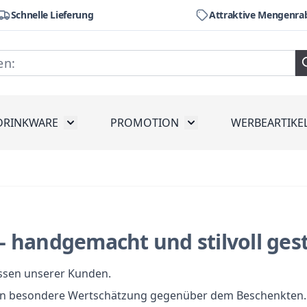
Schnelle Lieferung
Attraktive Mengenra
DRINKWARE
PROMOTION
WERBEARTIKE
räte
ubmenu for Werkzeug
Toggle submenu for Drinkware
Toggle submenu for Pr
- handgemacht und stilvoll gest
assen unserer Kunden.
gen besondere Wertschätzung gegenüber dem Beschenkten.