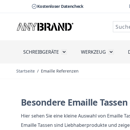
Kostenloser Datencheck
Zum Inhalt springen
SCHREIBGERÄTE
WERKZEUG
Toggle submenu for Schreibge
Toggle s
Startseite
/
Emaille Referenzen
Besondere Emaille Tassen 
Hier sehen Sie eine kleine Auswahl von Emaille T
Emaille Tassen sind Liebhaberprodukte und zei