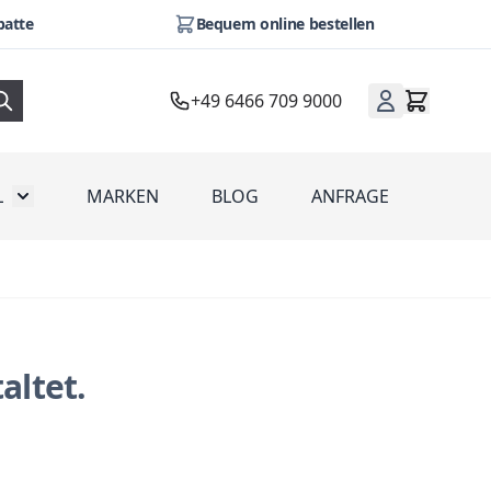
batte
Bequem online bestellen
+49 6466 709 9000
L
MARKEN
BLOG
ANFRAGE
omotion
Toggle submenu for Werbeartikel
altet.