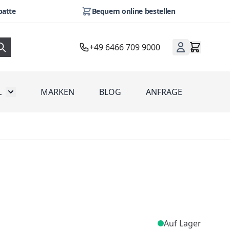
batte
Bequem online bestellen
+49 6466 709 9000
L
MARKEN
BLOG
ANFRAGE
omotion
Toggle submenu for Werbeartikel
Auf Lager