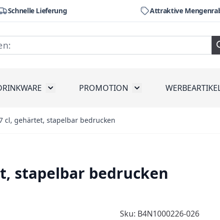
Schnelle Lieferung
Attraktive Mengenra
DRINKWARE
PROMOTION
WERBEARTIKE
räte
ubmenu for Werkzeug
Toggle submenu for Drinkware
Toggle submenu for Pr
7 cl, gehärtet, stapelbar bedrucken
et, stapelbar bedrucken
Sku: B4N1000226-026