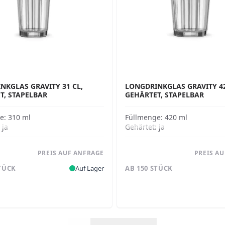
NKGLAS GRAVITY 31 CL,
LONGDRINKGLAS GRAVITY 42
T, STAPELBAR
GEHÄRTET, STAPELBAR
ge:
310 ml
Füllmenge:
420 ml
:
ja
Gehärtet:
ja
PREIS AUF ANFRAGE
PREIS A
STÜCK
Auf Lager
AB 150 STÜCK