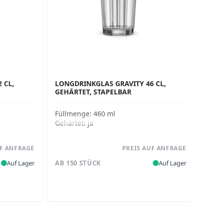
 CL,
LONGDRINKGLAS GRAVITY 46 CL,
LO
GEHÄRTET, STAPELBAR
GE
Füllmenge:
460 ml
Fü
Gehärtet:
ja
Geh
UF ANFRAGE
PREIS AUF ANFRAGE
Auf Lager
AB 150 STÜCK
Auf Lager
AB