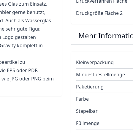
Druckverfahren Fläche 1
eses Glas zum Einsatz.
mbler gerne benutzt,
Druckgröße Fläche 2
rd. Auch als Wasserglas
e sehr gute Figur.
Mehr Informati
m Logo gestalten
Gravity komplett in
eartikel zu
Kleinverpackung
wie EPS oder PDF.
Mindestbestellmenge
r wie JPG oder PNG beim
Paketierung
Farbe
Stapelbar
Füllmenge