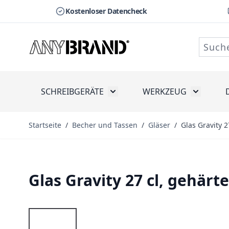
Kostenloser Datencheck
Zum Inhalt springen
SCHREIBGERÄTE
WERKZEUG
Toggle submenu for Schreibge
Toggle s
Startseite
/
Becher und Tassen
/
Gläser
/
Glas Gravity 2
Glas Gravity 27 cl, gehärt