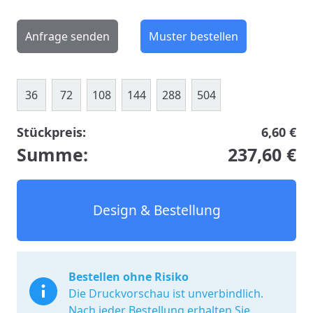
Anfrage senden
Muster bestellen
36
72
108
144
288
504
Stückpreis:
6,60 €
Summe:
237,60 €
Design & Bestellung
Bestellen ohne Risiko
Die Druckvorschau ist unverbindlich.
Nach jeder Bestellung erhalten Sie