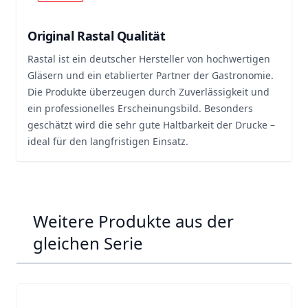
Original Rastal Qualität
Rastal ist ein deutscher Hersteller von hochwertigen
Gläsern und ein etablierter Partner der Gastronomie.
Die Produkte überzeugen durch Zuverlässigkeit und
ein professionelles Erscheinungsbild. Besonders
geschätzt wird die sehr gute Haltbarkeit der Drucke –
ideal für den langfristigen Einsatz.
Weitere Produkte aus der
gleichen Serie
Navigating through the elements of the carousel is possib
Press to skip carousel
Press to go to carousel navigation