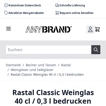
Kostenloser Datencheck
Schnelle Lieferung
Attraktive Mengenrabatte
Bequem online bestellen
Zum Inhalt springen
Startseite
/
Becher und Tassen
/
Rastal
/
Weingläser und Sektgläser
/
Rastal Classic Weinglas 40 cl / 0,3 l bedrucken
Rastal Classic Weinglas
40 cl / 0,3 l bedrucken