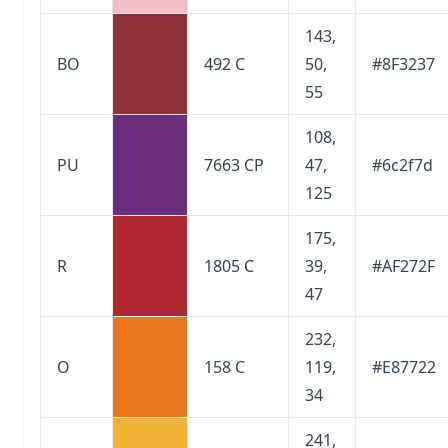
143,
BO
492 C
50,
#8F3237
55
108,
PU
7663 CP
47,
#6c2f7d
125
175,
R
1805 C
39,
#AF272F
47
232,
O
158 C
119,
#E87722
34
241,