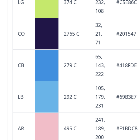
LG
374 C
232,
#C5E86C
108
32,
CO
2765 C
21,
#201547
71
65,
CB
279 C
143,
#418FDE
222
105,
LB
292 C
179,
#69B3E7
231
241,
AR
495 C
189,
#F1BDC8
200