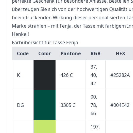
perfekte Geschenk für besondere Anlässe. Bestellen 
überzeugen Sie sich von der hochwertigen Qualität u
beeindruckenden Wirkung dieser personalisierten Tass
Marke strahlen – mit Fenja, der Tasse mit farbigem 
Henkel!
Farbübersicht für Tasse Fenja
Code
Color
Pantone
RGB
HEX
37,
K
426 C
40,
#25282A
42
00,
DG
3305 C
78,
#004E42
66
197,