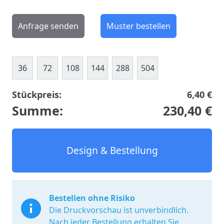
Anfrage senden
Muster bestellen
36
72
108
144
288
504
Stückpreis:
6,40 €
Summe:
230,40 €
Design & Bestellung
Bestellen ohne Risiko
Die Druckvorschau ist unverbindlich.
Nach jeder Bestellung erhalten Sie