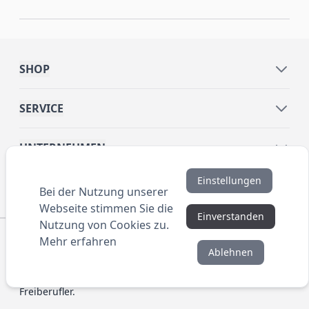
SHOP
SERVICE
UNTERNEHMEN
Einstellungen
INFORMATIONEN
Bei der Nutzung unserer
Webseite stimmen Sie die
Einverstanden
Nutzung von Cookies zu.
© 2016 ANYBRAND.de. All Rights Reserved. Alle
Mehr erfahren
Preisangaben sind Nettopreise zzgl. MwSt. und Versand.
Ablehnen
Kein Privatverkauf. Unser Angebot richtet sich
ausschließlich an Unternehmen, Gewerbetreibende und
Freiberufler.