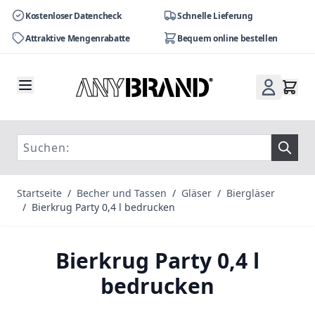
Kostenloser Datencheck
Schnelle Lieferung
Attraktive Mengenrabatte
Bequem online bestellen
Zum Inhalt springen
Startseite
/
Becher und Tassen
/
Gläser
/
Biergläser
/
Bierkrug Party 0,4 l bedrucken
Bierkrug Party 0,4 l
bedrucken