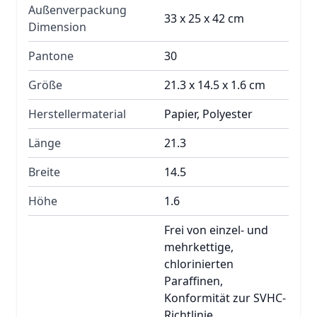
Außenverpackung
33 x 25 x 42 cm
Dimension
Pantone
30
Größe
21.3 x 14.5 x 1.6 cm
Herstellermaterial
Papier, Polyester
Länge
21.3
Breite
14.5
Höhe
1.6
Frei von einzel- und
mehrkettige,
chlorinierten
Paraffinen,
Konformität zur SVHC-
Richtlinie