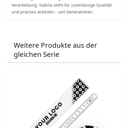
Verarbeitung. Stabila steht für zuverlässige Qualität
und präzises Arbeiten – seit Generationen.
Weitere Produkte aus der
gleichen Serie
Navigating through the elements of the carousel is possib
Press to skip carousel
Press to go to carousel navigation