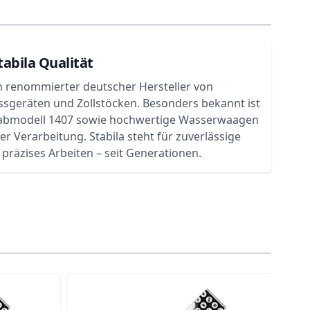
tabila Qualität
ein renommierter deutscher Hersteller von
sgeräten und Zollstöcken. Besonders bekannt ist
abmodell 1407 sowie hochwertige Wasserwaagen
ter Verarbeitung. Stabila steht für zuverlässige
 präzises Arbeiten – seit Generationen.
traight to carousel navigation using the skip links.