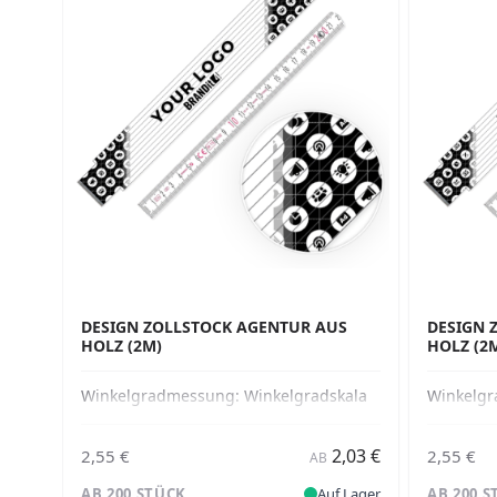
DESIGN ZOLLSTOCK AGENTUR AUS
DESIGN 
HOLZ (2M)
HOLZ (2
Winkelgradmessung:
Winkelgradskala
Winkelg
2,03 €
2,55 €
2,55 €
AB
AB 200 STÜCK
Auf Lager
AB 200 