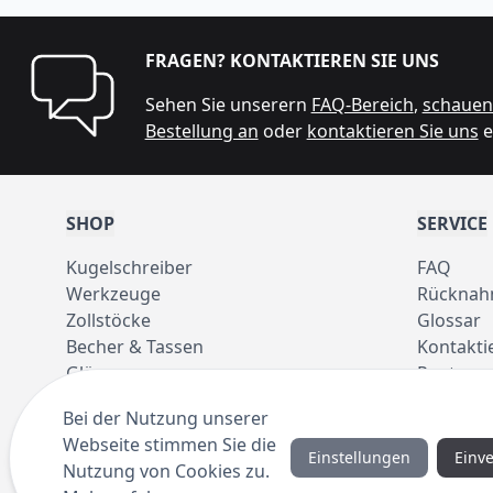
FRAGEN? KONTAKTIEREN SIE UNS
Sehen Sie unserern
FAQ-Bereich
,
schauen 
Bestellung an
oder
kontaktieren Sie uns
e
SHOP
SERVICE
Kugelschreiber
FAQ
Werkzeuge
Rücknah
Zollstöcke
Glossar
Becher & Tassen
Kontakti
Gläser
Pantone 
Taschen
Bei der Nutzung unserer
Regenschirme
Webseite stimmen Sie die
Einstellungen
Einv
Nutzung von Cookies zu.