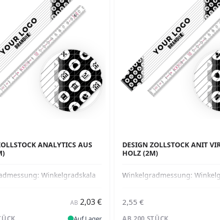
ZOLLSTOCK ANALYTICS AUS
DESIGN ZOLLSTOCK ANIT VI
M)
HOLZ (2M)
radmessung:
Winkelgradskala
Winkelgradmessung:
Winkelg
2,03 €
2,55 €
AB
STÜCK
Auf Lager
AB 200 STÜCK