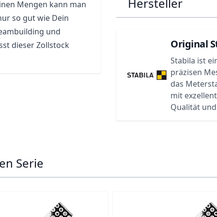
Hersteller
kleinen Mengen kann man
nur so gut wie Dein
Teambuilding und
Original S
st dieser Zollstock
Stabila ist 
präzisen Mes
das Meterst
mit exzellen
Qualität und
en Serie
ossible using the tab key. You can skip the carousel or go s