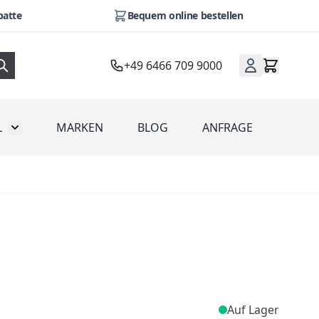
batte
Bequem online bestellen
+49 6466 709 9000
L
MARKEN
BLOG
ANFRAGE
omotion
Toggle submenu for Werbeartikel
Auf Lager