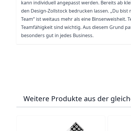
kann individuell angepasst werden. Bereits ab 
den Design-Zollstock bedrucken lassen. „Du bist 
Team“ ist weitaus mehr als eine Binsenweisheit. 
Teamfähigkeit sind wichtig. Aus diesem Grund pas
besonders gut in jedes Business.
Weitere Produkte aus der gleich
Navigating through the elements of the carousel is p
Press to skip carousel
Press to go to carousel navigation