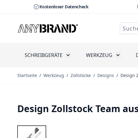
Kostenloser Datencheck
Zum Inhalt springen
SCHREIBGERÄTE
WERKZEUG
Toggle submenu for Schreibge
Toggle s
Startseite
/
Werkzeug
/
Zollstöcke
/
Designs
/
Design Z
Design Zollstock Team au