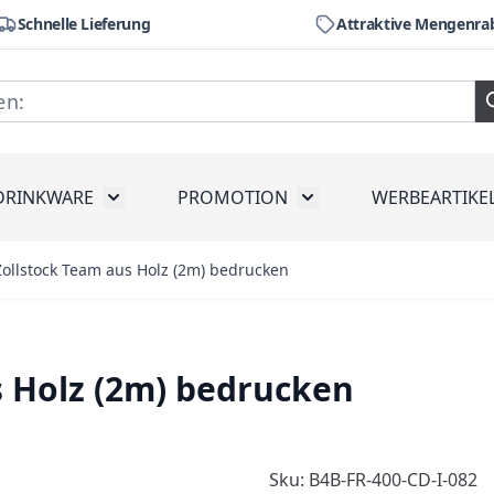
Schnelle Lieferung
Attraktive Mengenra
DRINKWARE
PROMOTION
WERBEARTIKE
räte
ubmenu for Werkzeug
Toggle submenu for Drinkware
Toggle submenu for Pr
ollstock Team aus Holz (2m) bedrucken
s Holz (2m) bedrucken
Sku: B4B-FR-400-CD-I-082