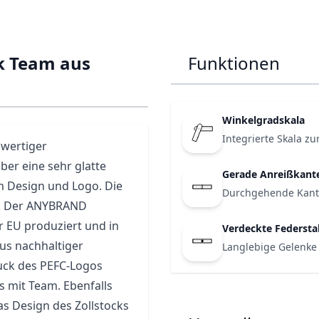
ck Team aus
Funktionen
Winkelgradskala
Integrierte Skala z
hwertiger
ber eine sehr glatte
Gerade Anreißkant
m Design und Logo. Die
Durchgehende Kante
g. Der ANYBRAND
r EU produziert und in
Verdeckte Federsta
us nachhaltiger
Langlebige Gelenke 
druck des PEFC-Logos
s mit Team. Ebenfalls
as Design des Zollstocks