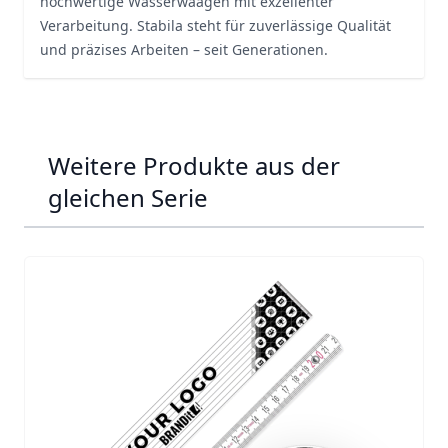
hochwertige Wasserwaagen mit exzellenter
Verarbeitung. Stabila steht für zuverlässige Qualität
und präzises Arbeiten – seit Generationen.
Weitere Produkte aus der
gleichen Serie
Navigating through the elements of the carousel is possib
Press to skip carousel
Press to go to carousel navigation