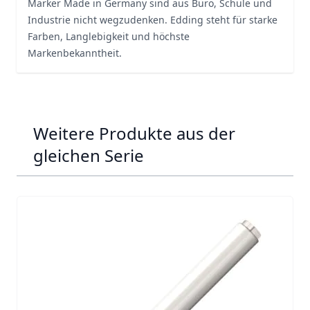
Marker Made in Germany sind aus Büro, Schule und
Industrie nicht wegzudenken. Edding steht für starke
Farben, Langlebigkeit und höchste
Markenbekanntheit.
Weitere Produkte aus der
gleichen Serie
Navigating through the elements of the carousel is possib
Press to skip carousel