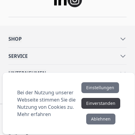
SHOP
SERVICE
UNTERNEHMEN
Einstellungen
INFORMATIONEN
Bei der Nutzung unserer
Webseite stimmen Sie die
Einverstanden
Nutzung von Cookies zu.
© 2016 ANYBRAND.de. All Rights Reserved. Alle
Mehr erfahren
Preisangaben sind Nettopreise zzgl. MwSt. und Versand.
Ablehnen
Kein Privatverkauf. Unser Angebot richtet sich
ausschließlich an Unternehmen, Gewerbetreibende und