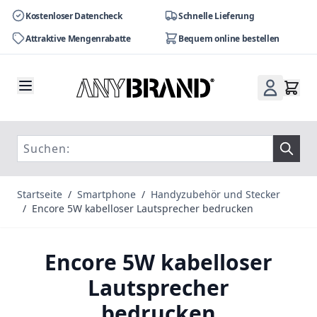
Kostenloser Datencheck
Schnelle Lieferung
Attraktive Mengenrabatte
Bequem online bestellen
Zum Inhalt springen
Startseite
/
Smartphone
/
Handyzubehör und Stecker
/
Encore 5W kabelloser Lautsprecher bedrucken
Encore 5W kabelloser
Lautsprecher
bedrucken