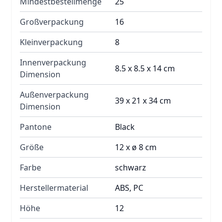
Mindestbestellmenge
25
Großverpackung
16
Kleinverpackung
8
Innenverpackung
8.5 x 8.5 x 14 cm
Dimension
Außenverpackung
39 x 21 x 34 cm
Dimension
Pantone
Black
Größe
12 x ø 8 cm
Farbe
schwarz
Herstellermaterial
ABS, PC
Höhe
12