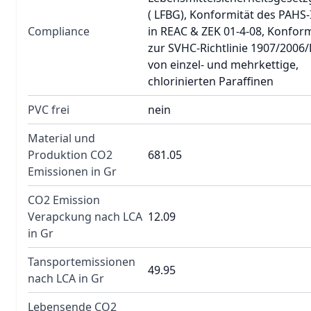
( LFBG), Konformität des PAHS-
Compliance
in REAC & ZEK 01-4-08, Konform
zur SVHC-Richtlinie 1907/2006/E
von einzel- und mehrkettige,
chlorinierten Paraffinen
PVC frei
nein
Material und
Produktion CO2
681.05
Emissionen in Gr
CO2 Emission
Verapckung nach LCA
12.09
in Gr
Tansportemissionen
49.95
nach LCA in Gr
Lebensende CO2