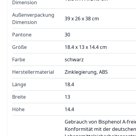
Dimension
Außenverpackung
39 x 26 x 38 cm
Dimension
Pantone
30
Größe
18.4 x 13 x 14.4 cm
Farbe
schwarz
Herstellermaterial
Zinklegierung, ABS
Länge
18.4
Breite
13
Höhe
14.4
Gebrauch von Bisphenol A-freie
Konformität mit der deutsche