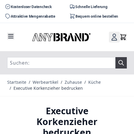
Kostenloser Datencheck
Schnelle Lieferung
Attraktive Mengenrabatte
Bequem online bestellen
Zum Inhalt springen
Startseite
/
Werbeartikel
/
Zuhause
/
Küche
/
Executive Korkenzieher bedrucken
Executive
Korkenzieher
bedrucken