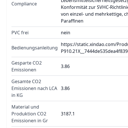
Lebensmittelsicherheitsgesetz
Compliance
Konformität zur SVHC-Richtlini
von einzel- und mehrkettige, c
Paraffinen
PVC frei
nein
https://static.xindao.com/Pr
Bedienungsanleitung
P910.21X__7444de535dea4f839
Gesparte CO2
3.86
Emissionen
Gesamte CO2
Emissionen nach LCA
3.86
in KG
Material und
Produktion CO2
3187.1
Emissionen in Gr