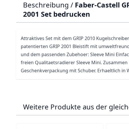
Beschreibung /
Faber-Castell G
2001 Set bedrucken
Attraktives Set mit dem GRIP 2010 Kugelschreiber
patentierten GRIP 2001
Bleistift
mit umweltfreundl
und dem passenden Zubehoer: Sleeve Mini Einfa
freien Qualitaetsradierer Sleeve Mini. Zusammen 
Geschenkverpackung mit Schuber. Erhaeltlich in 
Weitere Produkte aus der gleich
Navigating through the elements of the carousel is p
Press to skip carousel
Press to go to carousel navigation