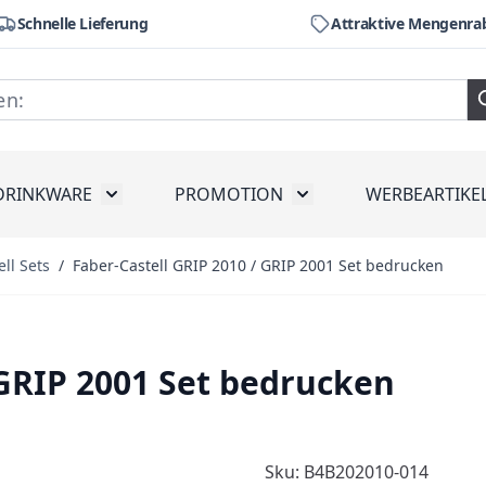
Schnelle Lieferung
Attraktive Mengenra
DRINKWARE
PROMOTION
WERBEARTIKE
räte
ubmenu for Werkzeug
Toggle submenu for Drinkware
Toggle submenu for Pr
ll Sets
/
Faber-Castell GRIP 2010 / GRIP 2001 Set bedrucken
 GRIP 2001 Set bedrucken
Sku: B4B202010-014