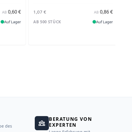
0,60 €
0,86 €
1,07 €
AB
AB
AB
Auf Lager
AB 500 STÜCK
Auf Lager
AB
BERATUNG VON
EXPERTEN
be des
Lange Erfahrung mit