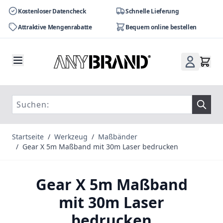
Kostenloser Datencheck
Schnelle Lieferung
Attraktive Mengenrabatte
Bequem online bestellen
Zum Inhalt springen
Startseite
/
Werkzeug
/
Maßbänder
/
Gear X 5m Maßband mit 30m Laser bedrucken
Gear X 5m Maßband
mit 30m Laser
bedrucken