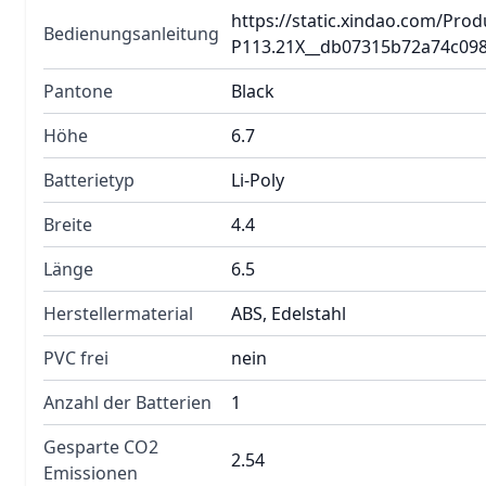
https://static.xindao.com/Pr
Bedienungsanleitung
P113.21X__db07315b72a74c098
Pantone
Black
Höhe
6.7
Batterietyp
Li-Poly
Breite
4.4
Länge
6.5
Herstellermaterial
ABS, Edelstahl
PVC frei
nein
Anzahl der Batterien
1
Gesparte CO2
2.54
Emissionen