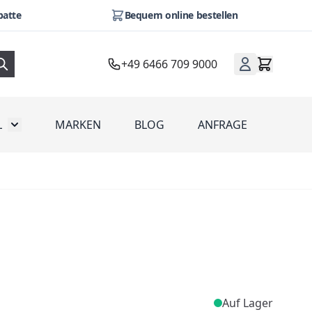
batte
Bequem online bestellen
+49 6466 709 9000
L
MARKEN
BLOG
ANFRAGE
omotion
Toggle submenu for Werbeartikel
Auf Lager