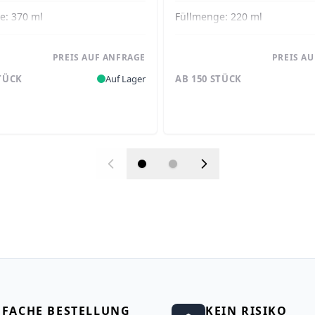
ge:
370 ml
Füllmenge:
220 ml
PREIS AUF ANFRAGE
PREIS A
STÜCK
Auf Lager
AB 150 STÜCK
NFACHE BESTELLUNG
KEIN RISIKO