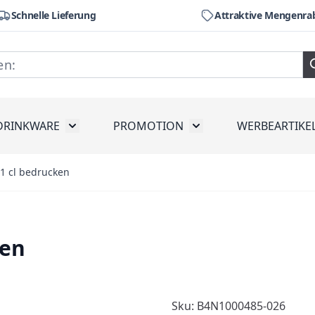
Schnelle Lieferung
Attraktive Mengenra
DRINKWARE
PROMOTION
WERBEARTIKE
räte
ubmenu for Werkzeug
Toggle submenu for Drinkware
Toggle submenu for Pr
31 cl bedrucken
ken
Sku: B4N1000485-026