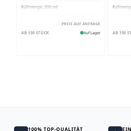
Füllmenge:
200 ml
Füllmen
PREIS AUF ANFRAGE
AB 150 STÜCK
Auf Lager
AB 150 
100% TOP-QUALITÄT
EI