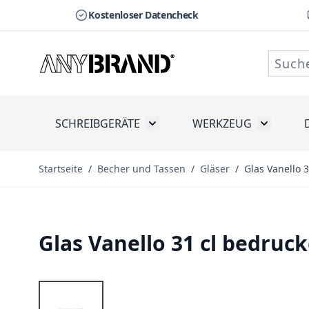
Kostenloser Datencheck
Zum Inhalt springen
SCHREIBGERÄTE
WERKZEUG
Toggle submenu for Schreibge
Toggle s
Startseite
/
Becher und Tassen
/
Gläser
/
Glas Vanello 
Glas Vanello 31 cl bedruc