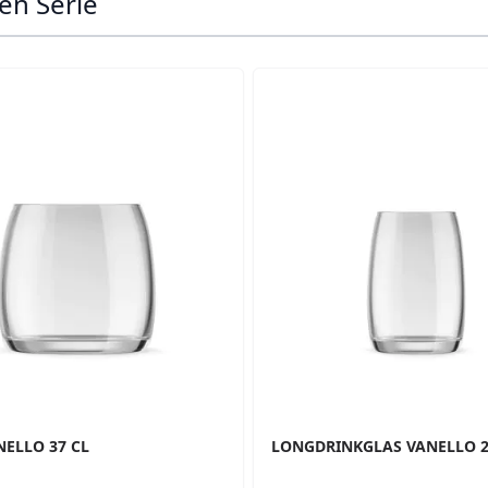
en Serie
ossible using the tab key. You can skip the carousel or go s
NELLO 37 CL
LONGDRINKGLAS VANELLO 2