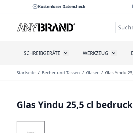
Kostenloser Datencheck
Zum Inhalt springen
SCHREIBGERÄTE
WERKZEUG
Toggle submenu for Schreibge
Toggle s
Startseite
/
Becher und Tassen
/
Gläser
/
Glas Yindu 25
Glas Yindu 25,5 cl bedruc