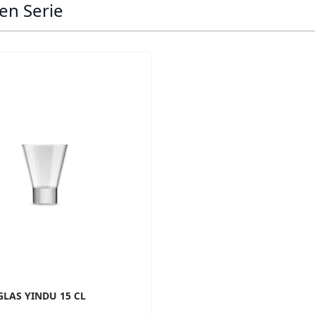
en Serie
ossible using the tab key. You can skip the carousel or go s
LAS YINDU 15 CL