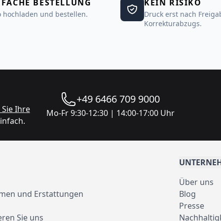
NFACHE BESTELLUNG
KEIN RISIKO
 hochladen und bestellen.
Druck erst nach Freiga
Korrekturabzugs.
+49 6466 709 9000
Sie Ihre
Mo-Fr 9:30-12:30 | 14:00-17:00 Uhr
infach.
UNTERNE
Über uns
men und Erstattungen
Blog
Presse
eren Sie uns
Nachhaltig