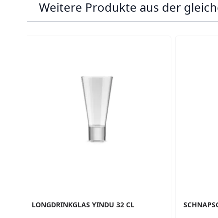
Weitere Produkte aus der gleich
Navigating through the elements of the carousel is p
Press to skip carousel
LONGDRINKGLAS YINDU 32 CL
SCHNAPSG