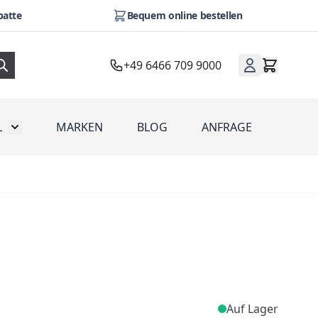
batte
Bequem online bestellen
+49 6466 709 9000
L
MARKEN
BLOG
ANFRAGE
omotion
Toggle submenu for Werbeartikel
Auf Lager