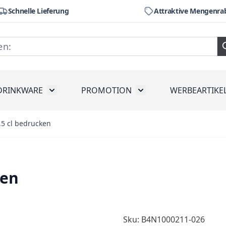
Schnelle Lieferung
Attraktive Mengenra
DRINKWARE
PROMOTION
WERBEARTIKE
räte
ubmenu for Werkzeug
Toggle submenu for Drinkware
Toggle submenu for Pr
,5 cl bedrucken
ken
Sku: B4N1000211-026