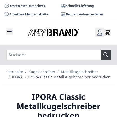
Kostenloser Datencheck
Schnelle Lieferung
Attraktive Mengenrabatte
Bequem online bestellen
Zum Inhalt springen
Startseite
/
Kugelschreiber
/
Metallkugelschreiber
/
IPORA
/
IPORA Classic Metallkugelschreiber bedrucken
IPORA Classic
Metallkugelschreiber
bedrucken