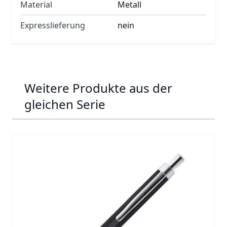
Material
Metall
Expresslieferung
nein
Weitere Produkte aus der
gleichen Serie
Navigating through the elements of the carousel is possib
Press to skip carousel