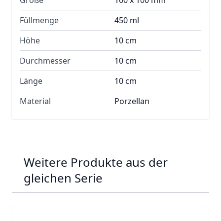
Größe
100 x 100 mm
Füllmenge
450 ml
Höhe
10 cm
Durchmesser
10 cm
Länge
10 cm
Material
Porzellan
Weitere Produkte aus der
gleichen Serie
Navigating through the elements of the carousel is possib
Press to skip carousel
Press to go to carousel navigation