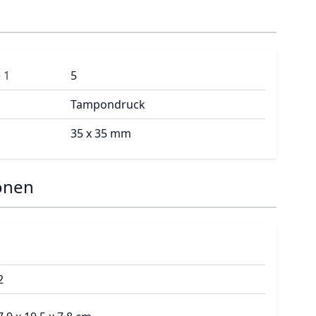
 1
5
Tampondruck
35 x 35 mm
onen
2