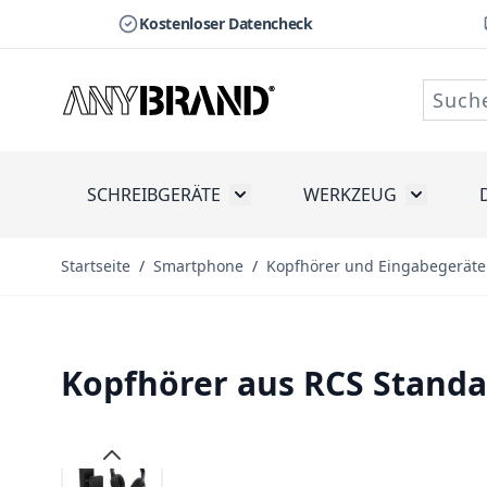
Kostenloser Datencheck
Zum Inhalt springen
SCHREIBGERÄTE
WERKZEUG
Toggle submenu for Schreibge
Toggle s
Startseite
/
Smartphone
/
Kopfhörer und Eingabegeräte
Kopfhörer aus RCS Standa