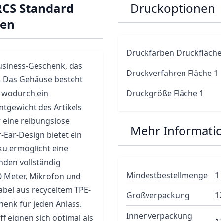
RCS Standard
Druckoptionen
ken
Druckfarben Druckfläche
Business-Geschenk, das
Druckverfahren Fläche 1
t. Das Gehäuse besteht
, wodurch ein
Druckgröße Fläche 1
tgewicht des Artikels
r eine reibungslose
Mehr Informati
-Ear-Design bietet ein
ku ermöglicht eine
unden vollständig
Mindestbestellmenge
1
0 Meter, Mikrofon und
bel aus recyceltem TPE-
Großverpackung
1
chenk für jeden Anlass.
Innenverpackung
f eignen sich optimal als