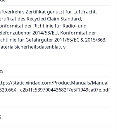
uftverkehrs Zertifikat genutzt für Luftfracht,
ertifikat des Recycled Claim Standard,
onformität der Richtlinie für Radio- und
elefonzubehör 2014/53/EU, Konformität der
ichtlinie für Gefahrgüter 2011/65/EC & 2015/863,
aterialsicherheitsdatenblatt v
es
ttps://static.xindao.com/ProductManuals/Manual
329.66X__c2b1fc539790443682f7e5f1949ca07e.pdf
5