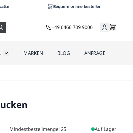
batte
Bequem online bestellen
+49 6466 709 9000
L
MARKEN
BLOG
ANFRAGE
omotion
Toggle submenu for Werbeartikel
rucken
Mindestbestellmenge: 25
Auf Lager