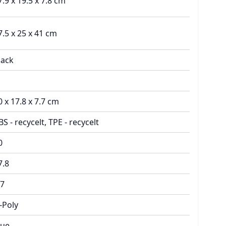
7.9 x 19.5 x 7.8 cm
7.5 x 25 x 41 cm
lack
0 x 17.8 x 7.7 cm
BS - recycelt, TPE - recycelt
0
7.8
.7
i-Poly
rue