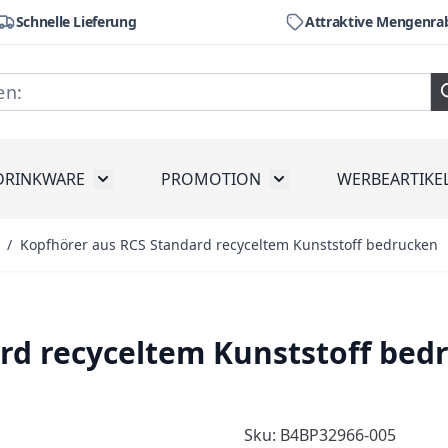
Schnelle Lieferung
Attraktive Mengenra
DRINKWARE
PROMOTION
WERBEARTIKE
räte
ubmenu for Werkzeug
Toggle submenu for Drinkware
Toggle submenu for Pr
/
Kopfhörer aus RCS Standard recyceltem Kunststoff bedrucken
rd recyceltem Kunststoff bed
Sku: B4BP32966-005