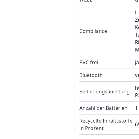
L
Z
K
Compliance
T
R
M
PVC frei
ja
Bluetooth
y
h
Bedienungsanleitung
P
Anzahl der Batterien
1
Recycelte Inhaltsstoffe
6
in Prozent