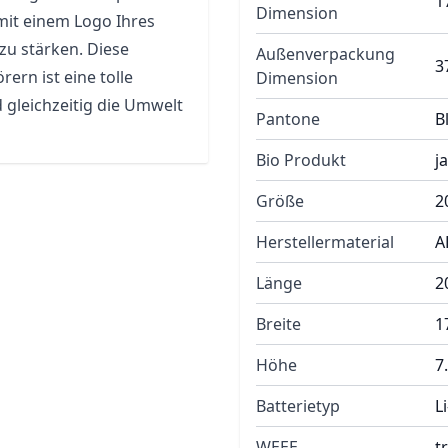
1
Dimension
it einem Logo Ihres
u stärken. Diese
Außenverpackung
3
ern ist eine tolle
Dimension
gleichzeitig die Umwelt
Pantone
B
Bio Produkt
ja
Größe
2
Herstellermaterial
A
Länge
2
Breite
1
Höhe
7
Batterietyp
L
WEEE
t