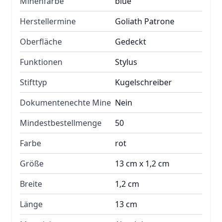
Minenfarbe
blue
Herstellermine
Goliath Patrone
Oberfläche
Gedeckt
Funktionen
Stylus
Stifttyp
Kugelschreiber
Dokumentenechte Mine
Nein
Mindestbestellmenge
50
Farbe
rot
Größe
13 cm x 1,2 cm
Breite
1,2 cm
Länge
13 cm