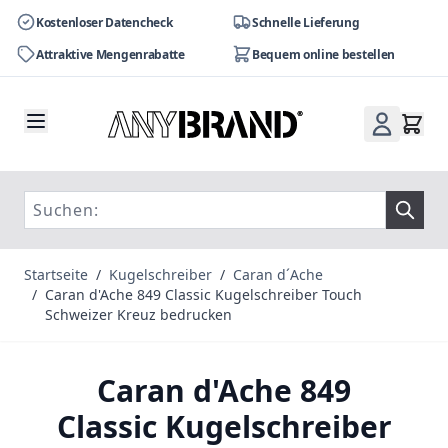
Kostenloser Datencheck
Schnelle Lieferung
Attraktive Mengenrabatte
Bequem online bestellen
Zum Inhalt springen
Startseite
/
Kugelschreiber
/
Caran d´Ache
/
Caran d'Ache 849 Classic Kugelschreiber Touch
Schweizer Kreuz bedrucken
Caran d'Ache 849
Classic Kugelschreiber