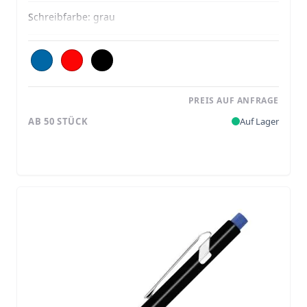
Schreibfarbe:
grau
PREIS AUF ANFRAGE
AB 50 STÜCK
Auf Lager