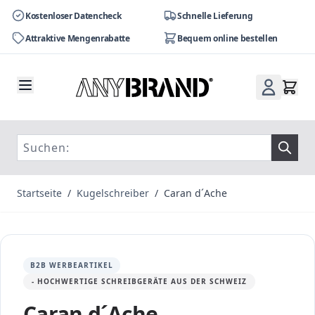
Kostenloser Datencheck
Schnelle Lieferung
Attraktive Mengenrabatte
Bequem online bestellen
Zum Inhalt springen
Startseite
/
Kugelschreiber
/
Caran d´Ache
B2B WERBEARTIKEL
- HOCHWERTIGE SCHREIBGERÄTE AUS DER SCHWEIZ
Caran d´Ache