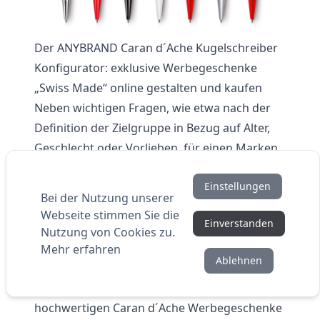
Der ANYBRAND Caran d´Ache Kugelschreiber
Konfigurator: exklusive Werbegeschenke
„Swiss Made“ online gestalten und kaufen
Neben wichtigen Fragen, wie etwa nach der
Definition der Zielgruppe in Bezug auf Alter,
Geschlecht oder Vorlieben, für einen Marken
Kugelschreiber mit Gravur aus dem Hause
Einstellungen
Caran d´Ache und dessen Ziel können
Bei der Nutzung unserer
zusätzliche Faktoren helfen ihm den nötigen
Webseite stimmen Sie die
Einverstanden
Feinschliff zu verleihen. Nutzen Sie das Wissen
Nutzung von Cookies zu.
über die persönliche Ansprache und
Mehr erfahren
Ablehnen
kombinieren Sie es mit anlassbezogenen
Slogans. Die passenden exklusiven, qualitativ
hochwertigen Caran d´Ache Werbegeschenke