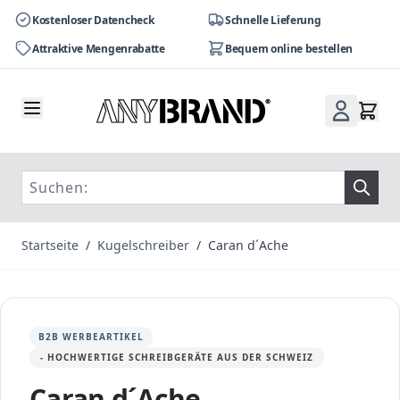
Kostenloser Datencheck
Schnelle Lieferung
Attraktive Mengenrabatte
Bequem online bestellen
Zum Inhalt springen
Startseite
/
Kugelschreiber
/
Caran d´Ache
B2B WERBEARTIKEL
- HOCHWERTIGE SCHREIBGERÄTE AUS DER SCHWEIZ
Caran d´Ache