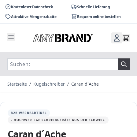
Kostenloser Datencheck
Schnelle Lieferung
Attraktive Mengenrabatte
Bequem online bestellen
Zum Inhalt springen
Startseite
/
Kugelschreiber
/
Caran d´Ache
B2B WERBEARTIKEL
- HOCHWERTIGE SCHREIBGERÄTE AUS DER SCHWEIZ
Caran d´Ache