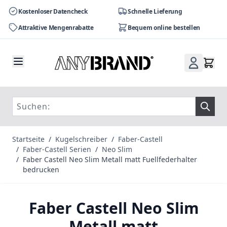
Kostenloser Datencheck
Schnelle Lieferung
Attraktive Mengenrabatte
Bequem online bestellen
Zum Inhalt springen
Startseite
/
Kugelschreiber
/
Faber-Castell
/
Faber-Castell Serien
/
Neo Slim
/
Faber Castell Neo Slim Metall matt Fuellfederhalter
bedrucken
Faber Castell Neo Slim
Metall matt