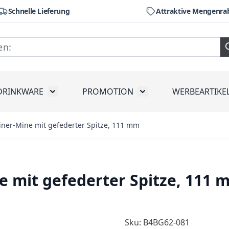
Schnelle Lieferung
Attraktive Mengenra
DRINKWARE
PROMOTION
WERBEARTIKE
räte
ubmenu for Werkzeug
Toggle submenu for Drinkware
Toggle submenu for Pr
iner-Mine mit gefederter Spitze, 111 mm
e mit gefederter Spitze, 111 
Sku: B4BG62-081