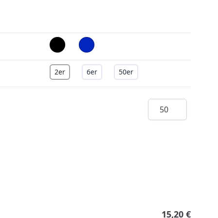
2er
6er
50er
Menge
15,20 €