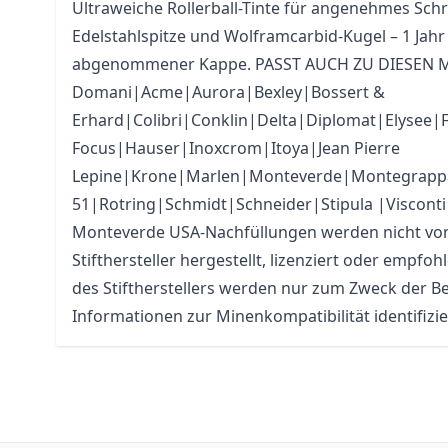
Ultraweiche Rollerball-Tinte für angenehmes Schr
Edelstahlspitze und Wolframcarbid-Kugel – 1 Ja
abgenommener Kappe. PASST AUCH ZU DIESEN 
Domani|Acme|Aurora|Bexley|Bossert &
Erhard|Colibri|Conklin|Delta|Diplomat|Elysee|
Focus|Hauser|Inoxcrom|Itoya|Jean Pierre
Lepine|Krone|Marlen|Monteverde|Montegrapp
51|Rotring|Schmidt|Schneider|Stipula |Visconti
Monteverde USA-Nachfüllungen werden nicht v
Stifthersteller hergestellt, lizenziert oder empfo
des Stiftherstellers werden nur zum Zweck der Be
Informationen zur Minenkompatibilität identifizie