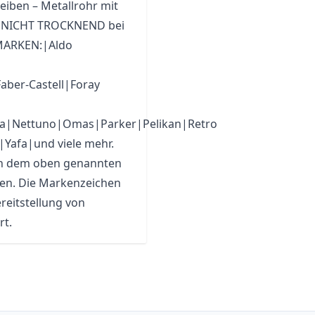
eiben – Metallrohr mit
hr NICHT TROCKNEND bei
MARKEN:|Aldo
Faber-Castell
|Foray
a|Nettuno|Omas|Parker|Pelikan|Retro
|Yafa|und viele mehr.
on dem oben genannten
hlen. Die Markenzeichen
reitstellung von
rt.