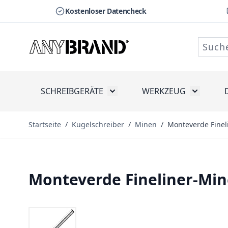
Kostenloser Datencheck
Zum Inhalt springen
SCHREIBGERÄTE
WERKZEUG
Toggle submenu for Schreibge
Toggle s
Startseite
/
Kugelschreiber
/
Minen
/
Monteverde Finel
Monteverde Fineliner-Min