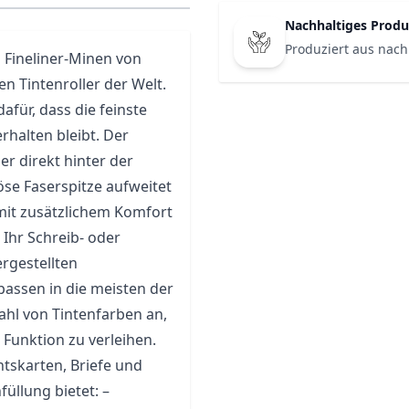
Nachhaltiges Produ
Produziert aus nach
n
Fineliner
-Minen von
n Tintenroller der Welt.
afür, dass die feinste
halten bleibt. Der
er direkt hinter der
röse Faserspitze aufweitet
e mit zusätzlichem Komfort
Ihr Schreib- oder
ergestellten
assen in die meisten der
zahl von Tintenfarben an,
Funktion zu verleihen.
tskarten, Briefe und
üllung bietet: –