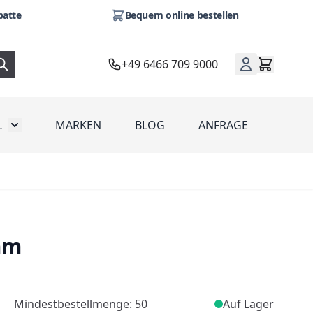
batte
Bequem online bestellen
+49 6466 709 9000
L
MARKEN
BLOG
ANFRAGE
omotion
Toggle submenu for Werbeartikel
mm
Mindestbestellmenge: 50
Auf Lager