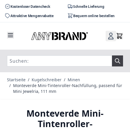
Kostenloser Datencheck
Schnelle Lieferung
Attraktive Mengenrabatte
Bequem online bestellen
Zum Inhalt springen
Startseite
/
Kugelschreiber
/
Minen
/
Monteverde Mini-Tintenroller-Nachfüllung, passend für
Mini Jewelria, 111 mm
Monteverde Mini-
Tintenroller-