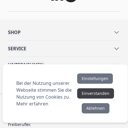
SHOP
SERVICE
UNTERNEHMEN
Einstellungen
INFORMATIONEN
Bei der Nutzung unserer
Webseite stimmen Sie die
Einverstanden
Nutzung von Cookies zu.
© 2016 ANYBRAND.de. All Rights Reserved. Alle
Mehr erfahren
Preisangaben sind Nettopreise zzgl. MwSt. und Versand.
Ablehnen
Kein Privatverkauf. Unser Angebot richtet sich
ausschließlich an Unternehmen, Gewerbetreibende und
Freiberufler.