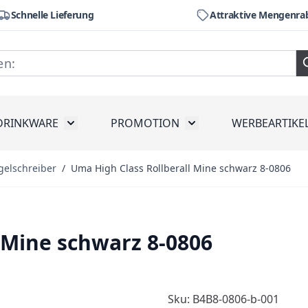
Schnelle Lieferung
Attraktive Mengenra
DRINKWARE
PROMOTION
WERBEARTIKE
räte
ubmenu for Werkzeug
Toggle submenu for Drinkware
Toggle submenu for Pr
gelschreiber
/
Uma High Class Rollberall Mine schwarz 8-0806
 Mine schwarz 8-0806
Sku: B4B8-0806-b-001