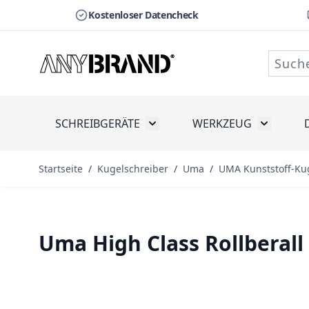
Kostenloser Datencheck
Zum Inhalt springen
SCHREIBGERÄTE
WERKZEUG
Toggle submenu for Schreibge
Toggle s
Startseite
/
Kugelschreiber
/
Uma
/
UMA Kunststoff-Ku
Uma High Class Rollberall