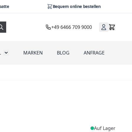
batte
Bequem online bestellen
+49 6466 709 9000
L
MARKEN
BLOG
ANFRAGE
omotion
Toggle submenu for Werbeartikel
Auf Lager