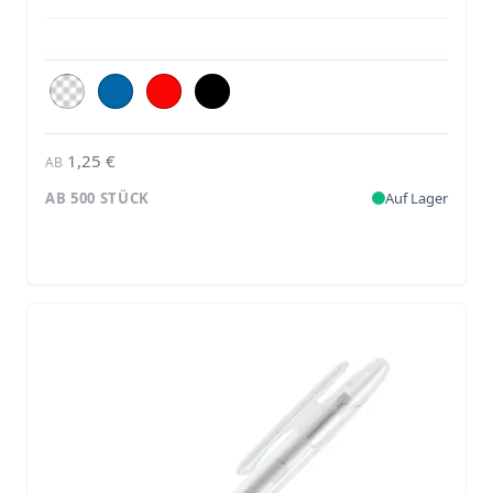
1,25 €
AB
AB 500 STÜCK
Auf Lager