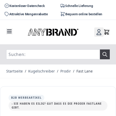
Kostenloser Datencheck
Schnelle Lieferung
Attraktive Mengenrabatte
Bequem online bestellen
Zum Inhalt springen
Startseite
/
Kugelschreiber
/
Prodir
/
Fast Lane
B2B WERBEARTIKEL
- SIE HABEN ES EILIG? GUT DASS ES DIE PRODIR FASTLANE
GIBT.