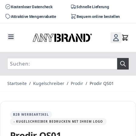
Kostenloser Datencheck
Schnelle Lieferung
Attraktive Mengenrabatte
Bequem online bestellen
Zum Inhalt springen
Startseite
/
Kugelschreiber
/
Prodir
/
Prodir QS01
B2B WERBEARTIKEL
- KUGELSCHREIBER BEDRUCKEN MIT IHREM LOGO
Prodir QS01