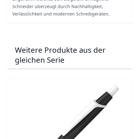
Schneider überzeugt durch Nachhaltigkeit,
Verlässlichkeit und modernen Schreibgeräten.
Weitere Produkte aus der
gleichen Serie
Navigating through the elements of the carousel is possib
Press to skip carousel
Press to go to carousel navigation