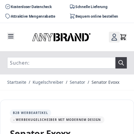
Kostenloser Datencheck
Schnelle Lieferung
Attraktive Mengenrabatte
Bequem online bestellen
Zum Inhalt springen
Startseite
/
Kugelschreiber
/
Senator
/
Senator Evoxx
B2B WERBEARTIKEL
- WERBEKUGELSCHEIBER MIT MODERNEM DESIGN
Senator Exoxx