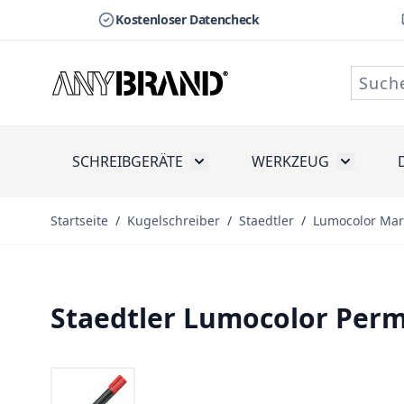
Kostenloser Datencheck
Zum Inhalt springen
SCHREIBGERÄTE
WERKZEUG
Toggle submenu for Schreibge
Toggle s
Startseite
/
Kugelschreiber
/
Staedtler
/
Lumocolor Mar
Staedtler Lumocolor Per