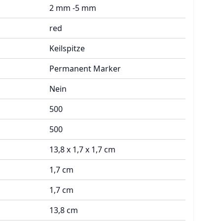
2 mm -5 mm
red
Keilspitze
Permanent Marker
Nein
500
500
13,8 x 1,7 x 1,7 cm
1,7 cm
1,7 cm
13,8 cm