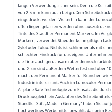
langen Verwendung sicher sein. Denn die Keilspitz
von 2-5 mm kann auch bei großem Schreibdruck n
eingedrückt werden. Weiterhin kann der Lumoco
offen liegen gelassen werden ohne auszutrocknen
Tinte des Staedtler Permanent Markers. Im Vergl
Markern, verwendet Staedtler keine giftigen Lack
Xylol oder Toluo. Nichts ist schlimmer als mit e
schlechten Eindruck für das eigene Unternehmen 
die Tinte auch geruchsarm aber dennoch farbinte
und Grün sind außerdem Wetterfest und über 10 J
macht den Permanent Marker für
Branchen
wir 
Industrie interessant. Auch im Lumocolor Perm
Airplane Safe Technologie zum Einsatz, die durc
Druckausgleich ein Auslaufen des Schreibmittels 
Staedtler
Stift
„Made in Germany“ haben Sie auf jed
hochwertiges Werbemittel gewählt, das beim Be