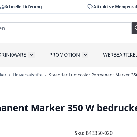
Schnelle Lieferung
Attraktive Mengenra
DRINKWARE
PROMOTION
WERBEARTIKE
räte
ubmenu for Werkzeug
Toggle submenu for Drinkware
Toggle submenu for Pr
ker
/
Universalstifte
/
Staedtler Lumocolor Permanent Marker 3
manent Marker 350 W bedruck
Sku: B4B350-020