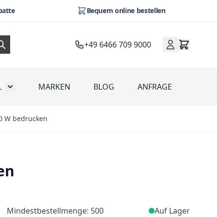
batte
Bequem online bestellen
+49 6466 709 9000
L
MARKEN
BLOG
ANFRAGE
omotion
Toggle submenu for Werbeartikel
50 W bedrucken
en
Mindestbestellmenge: 500
Auf Lager