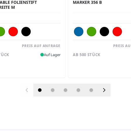
ABLE FOLIENSTIFT
MARKER 356 B
REITE M
PREIS AUF ANFRAGE
PREIS A
STÜCK
Auf Lager
AB 500 STÜCK