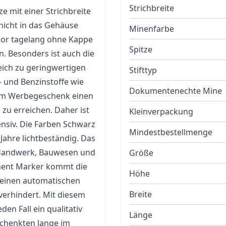
Strichbreite
e mit einer Strichbreite
icht in das Gehäuse
Minenfarbe
lor tagelang ohne Kappe
Spitze
. Besonders ist auch die
eich zu geringwertigen
Stifttyp
- und Benzinstoffe wie
Dokumentenechte Mine
inem Werbegeschenk einen
zu erreichen. Daher ist
Kleinverpackung
nsiv. Die Farben Schwarz
Mindestbestellmenge
ahre lichtbeständig. Das
Handwerk, Bauwesen und
Größe
anent Marker kommt die
Höhe
h einen automatischen
Breite
verhindert. Mit diesem
en Fall ein qualitativ
Länge
schenkten lange im