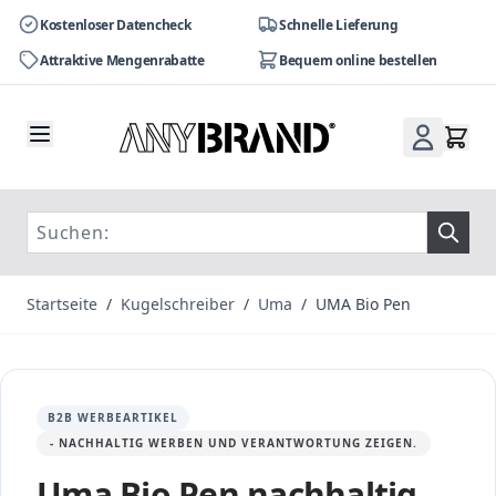
Kostenloser Datencheck
Schnelle Lieferung
Attraktive Mengenrabatte
Bequem online bestellen
Zum Inhalt springen
Startseite
/
Kugelschreiber
/
Uma
/
UMA Bio Pen
B2B WERBEARTIKEL
- NACHHALTIG WERBEN UND VERANTWORTUNG ZEIGEN.
Uma Bio Pen nachhaltig