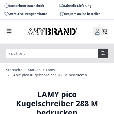
Kostenloser Datencheck
Schnelle Lieferung
Attraktive Mengenrabatte
Bequem online bestellen
Zum Inhalt springen
Startseite
/
Marken
/
Lamy
/
LAMY pico Kugelschreiber 288 M bedrucken
LAMY pico
Kugelschreiber 288 M
bedrucken